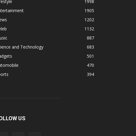
festyle
1998
ntertainment
1905
ews
1202
eleb
1132
usic
887
cience and Technology
683
adgets
501
utomobile
470
orts
394
OLLOW US