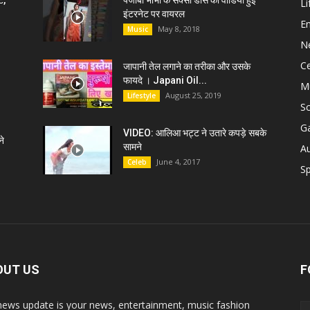
ट,
पंजाबी भाभी के सेक्सी डांस की वीडियो हुई
Li
इंटरनेट पर वायरल
E
May 8, 2018
Music
N
C
जापानी तेल लगाने का तरीका और उसके
फायदे । Japani Oil...
M
August 25, 2019
Lifestyle
S
G
VIDEO: आलिआ भट्ट ने उतारे कपड़े सबके
े
सामने
A
June 4, 2017
Celeb
Sp
OUT US
F
news update is your news, entertainment, music fashion