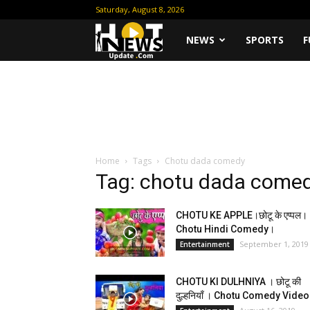
Saturday, August 8, 2026
Hot
NEWS
SPORTS
F
News
Update
Home
Tags
Chotu dada comedy
Tag: chotu dada come
CHOTU KE APPLE।छोटू के एप्पल।
Chotu Hindi Comedy।
September 1, 2019
Entertainment
CHOTU KI DULHNIYA । छोटू की
दुल्हनियाँ । Chotu Comedy Vide