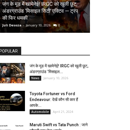
AUTOMOBILE
जंग के मूड में खामेनेई! IRGC को खुली छूट,
अंडरग्राउंड ‘मिसाइल सिटी’ एक्टिव — ट्रंप
Toyota Fortune
की फिर धमकी
देखें कौन सी कार ह
Juli Desoza
-
January 10, 2026
0
dhoni
-
April 21, 202
POPULAR
जंग के मूड में खामेनेई! IRGC को खुली छूट,
अंडरग्राउंड ‘मिसाइल...
January 10, 2026
News
Toyota Fortuner vs Ford
Endeavour: देखें कौन सी कार हैं
आपके...
April 21, 2024
Automobile
Maruti Swift vs Tata Punch : जाने