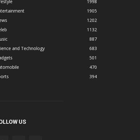
festyle
1998
ntertainment
1905
ews
1202
eleb
1132
usic
887
cience and Technology
683
adgets
501
utomobile
470
orts
394
OLLOW US