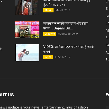
ट,
पंजाबी भाभी के सेक्सी डांस की वीडियो हुई
Li
इंटरनेट पर वायरल
E
May 8, 2018
Music
N
C
जापानी तेल लगाने का तरीका और उसके
फायदे । Japani Oil...
M
August 25, 2019
Lifestyle
S
G
VIDEO: आलिआ भट्ट ने उतारे कपड़े सबके
े
सामने
A
June 4, 2017
Celeb
Sp
OUT US
F
news update is your news, entertainment, music fashion