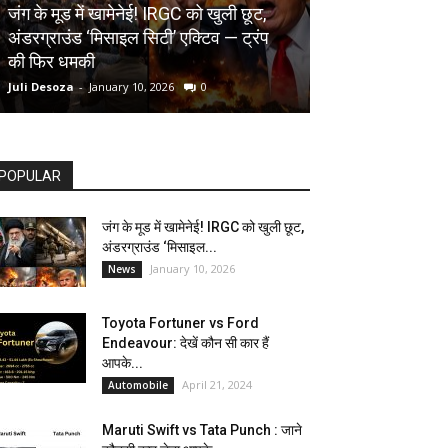
AUTOMOBILE
जंग के मूड में खामेनेई! IRGC को खुली छूट,
अंडरग्राउंड ‘मिसाइल सिटी’ एक्टिव — ट्रंप
Toyota Fortune
की फिर धमकी
देखें कौन सी कार ह
Juli Desoza
-
January 10, 2026
0
dhoni
-
April 21, 202
POPULAR
जंग के मूड में खामेनेई! IRGC को खुली छूट,
अंडरग्राउंड ‘मिसाइल...
January 10, 2026
News
Toyota Fortuner vs Ford
Endeavour: देखें कौन सी कार हैं
आपके...
April 21, 2024
Automobile
Maruti Swift vs Tata Punch : जाने