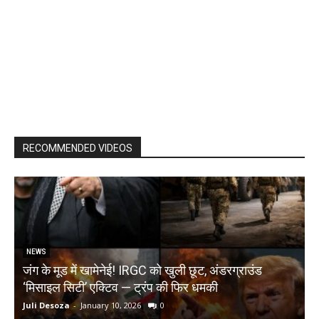
RECOMMENDED VIDEOS
NEWS
जंग के मूड में खामेनेई! IRGC को खुली छूट, अंडरग्राउंड
T
‘मिसाइल सिटी’ एक्टिव — ट्रंप की फिर धमकी
क
Juli Desoza
-
January 10, 2026
0
d