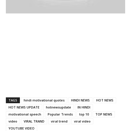
TAGS
hindi motivational quotes
HINDI NEWS
HOT NEWS
HOT NEWS UPDATE
hotnewsupdate
IN HINDI
motivational speech
Popular Trends
top 10
TOP NEWS
video
VIRAL TRAND
viral trend
viral video
YOUTUBE VIDEO